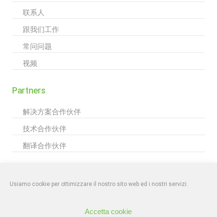
联系人
跟我们工作
常问问题
视频
Partners
解决方案合作伙伴
技术合作伙伴
翻译合作伙伴
|
PRIVACY POLICY
EKR srl – Mirano (VE) | info@ekr.it
Iscritta al Registro
delle Imprese di Venezia-Rovigo n. 04162630265, numero REA: VE-439248
Usiamo cookie per ottimizzare il nostro sito web ed i nostri servizi.
C.F./P.Iva 04162630265 – Cap. Soc. €50.000,00
Accetta cookie