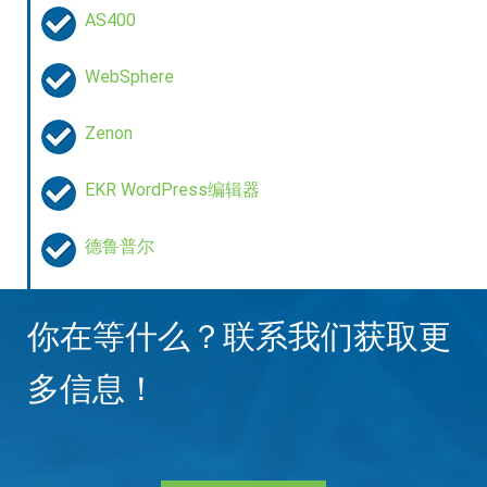
AS400
进化
WebSphere
Lonati
MG2
Zenon
Piovan
EKR WordPress编辑器
精确
德鲁普尔
Vega
Videotec
你在等什么？联系我们获取更
Faac
多信息！
Fratelli Comunello