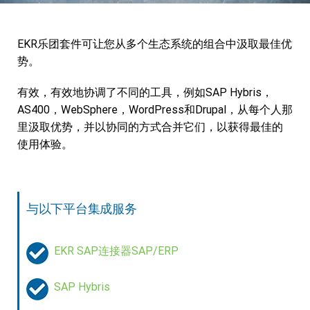
Docutec
一体化
下载和资源
EKR乐团套件可让您从多个生态系统的组合中汲取最佳优
Elesa
训练
常问问题
势。
Sipa
数字转换
博客
有效，有效地协调了不同的工具，例如SAP Hybris，
Filmop International
Eprel
联系人
AS400，WebSphere，WordPress和Drupal，从每个人那
里汲取优势，并以协同的方式合并它们，以获得最佳的
Fondital
视频
使用体验。
Voestalpine Bohler Welding
表现
与以下平台集成服务
Profilitec
Gico
EKR SAP连接器SAP/ERP
Hub Parking Technology
SAP Hybris
Ici Caldaie