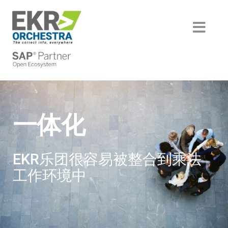
Skip
to
content
Toggl
Navig
部门
HVAC＆r
成功的故事
一体化
HORECA
产品
一体化
Boteco
汽车
后端
服务
Baltur
机械和包装
技术
分析
机构
EKR乐团很容易被整合到乘法
Blue Box
工业和设计组件
翻译和术语
内容刺激
历史
伙伴
工作环境中
Came
家庭和工业自动化
创作和信息管理
螺个手指
认识团队
翻译合作伙伴
尝试EKR
Camozzi
技术文档服务
媒体离线静态
智能文档创建
跟我们工作
翻译合作伙伴
效率
在线动态在线
旧系统集成
培训门户
技术合作伙伴