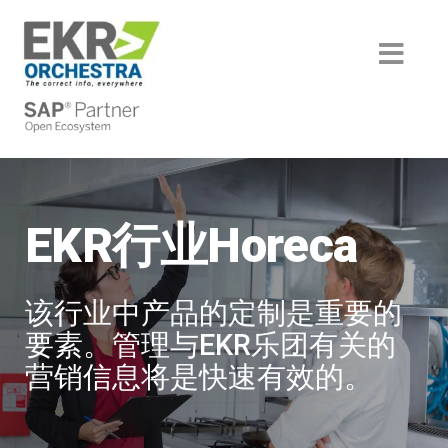
Skip
to
content
Toggl
Navig
部门
HVAC＆r
成功的故事
一体化
HORECA
产品
EKR行业Horeca
Boteco
汽车
后端
服务
Baltur
机械和包装
技术
分析
机构
该行业中产品的定制是重要的
Blue Box
工业和设计组件
翻译和术语
内容刺激
历史
伙伴
要素。管理与EKR乐团有关的
Came
家庭和工业自动化
创作和信息管理
螺个手指
认识团队
翻译合作伙伴
尝试EKR
营销信息将是快速有效的。
Camozzi
技术文档服务
媒体离线静态
智能文档创建
跟我们工作
翻译合作伙伴
效率
在线动态在线
旧系统集成
培训门户
技术合作伙伴