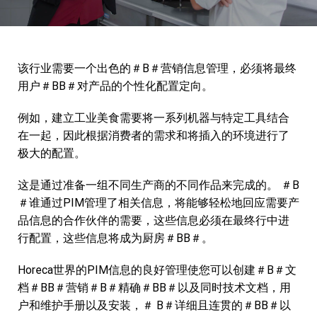
Docutec
一体化
下载和资源
Elesa
训练
常问问题
该行业需要一个出色的＃B＃营销信息管理，必须将最终
Sipa
数字转换
博客
用户＃BB＃对产品的个性化配置定向。
Filmop International
Eprel
联系人
例如，建立工业美食需要将一系列机器与特定工具结合
在一起，因此根据消费者的需求和将插入的环境进行了
Fondital
视频
极大的配置。
Voestalpine Bohler Welding
这是通过准备一组不同生产商的不同作品来完成的。 ＃B
表现
＃谁通过PIM管理了相关信息，将能够轻松地回应需要产
品信息的合作伙伴的需要，这些信息必须在最终行中进
Profilitec
行配置，这些信息将成为厨房＃BB＃。
Gico
Horeca世界的PIM信息的良好管理使您可以创建＃B＃文
Hub Parking Technology
档＃BB＃营销＃B＃精确＃BB＃以及同时技术文档，用
户和维护手册以及安装，＃ B＃详细且连贯的＃BB＃以
Ici Caldaie