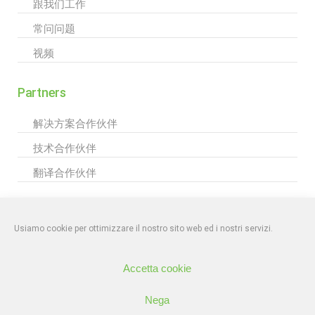
跟我们工作
常问问题
视频
Partners
解决方案合作伙伴
技术合作伙伴
翻译合作伙伴
|
PRIVACY POLICY
EKR srl – Mirano (VE) | info@ekr.it
Iscritta al Registro
delle Imprese di Venezia-Rovigo n. 04162630265, numero REA: VE-439248
Usiamo cookie per ottimizzare il nostro sito web ed i nostri servizi.
C.F./P.Iva 04162630265 – Cap. Soc. €50.000,00
Accetta cookie
Nega