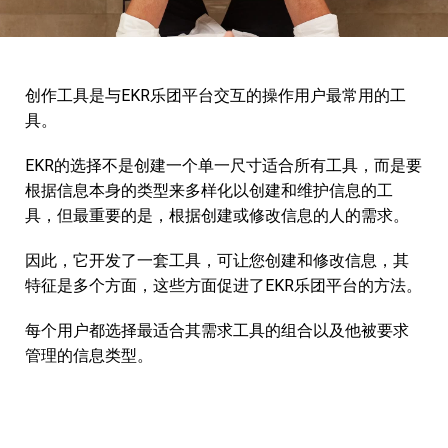
Docutec
一体化
下载和资源
Elesa
训练
常问问题
创作工具是与EKR乐团平台交互的操作用户最常用的工
Sipa
数字转换
博客
具。
Filmop International
Eprel
联系人
EKR的选择不是创建一个单一尺寸适合所有工具，而是要
根据信息本身的类型来多样化以创建和维护信息的工
Fondital
视频
具，但最重要的是，根据创建或修改信息的人的需求。
Voestalpine Bohler Welding
因此，它开发了一套工具，可让您创建和修改信息，其
表现
特征是多个方面，这些方面促进了EKR乐团平台的方法。
Profilitec
每个用户都选择最适合其需求工具的组合以及他被要求
管理的信息类型。
Gico
Hub Parking Technology
Ici Caldaie