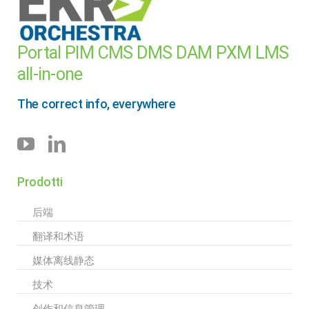
Portal PIM CMS DMS DAM PXM LMS
all-in-one
The correct info, everywhere
Prodotti
后端
翻译和术语
媒体离线静态
技术