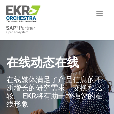
Skip
to
content
Toggl
Navig
部门
HVAC＆r
成功的故事
一体化
HORECA
产品
在线动态在线
Boteco
汽车
后端
服务
Baltur
机械和包装
技术
分析
机构
在线媒体满足了产品信息的不
Blue Box
工业和设计组件
翻译和术语
内容刺激
历史
伙伴
断增长的研究需求，交换和比
Came
家庭和工业自动化
创作和信息管理
螺个手指
认识团队
翻译合作伙伴
尝试EKR
较。 EKR将有助于增强您的在
Camozzi
技术文档服务
媒体离线静态
智能文档创建
跟我们工作
翻译合作伙伴
线形象
效率
在线动态在线
旧系统集成
培训门户
技术合作伙伴