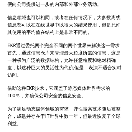
便向公司提供进一步的内部和外部业务活动。
进化
信息领域也可以相同，或者在任何情况下，大多数离线
Lonati
信息都可以在在线世界中以很大的结果使用，但是允许
其使用的平均值在结构上是非常不同的。
MG2
Piovan
EKR通过委托两个完全不同的两个世界来解决这一需求：
首先，通过信息仓库来管理最大粒度所需的信息，这是
精确
一种极为广泛的数据结构，允许任意粒度和绝对精确
度，以这种巨大的灵活性为代价;但是，表演不适合实时
Vega
访问。
Videotec
借助这种EKR技术，它涵盖了静态媒体世界需求的
Faac
100％，并确保公司安全的信息安全。
Fratelli Comunello
为了满足动态媒体领域的需求，弹性搜索技术随后被整
合，成熟并存在于IT世界中数十年，但最近恢复了全球
利益。