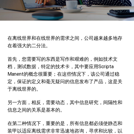
Docutec
一体化
下载和资源
Elesa
训练
常问问题
Sipa
数字转换
博客
在离线世界和在线世界的需求之间，公司越来越多地存
Filmop International
在着强大的二分法。
Eprel
联系人
Fondital
视频
首先，您需要写的东西是写作和艰难的，例如技术文
档，测试数据，特定的技术卡，其中要应用Scripta
Voestalpine Bohler Welding
Manent的概念很重要；在这些情况下，该公司通过稳
定，保证的定义和毫无疑问的信息发布了产品，这是关
表现
于离线世界的。
Profilitec
另一方面，相反，需要动态，其中信息研究，间隔性和
Gico
信息之间的关系是基本的。
Hub Parking Technology
在第二种情况下，重要的是，所有信息都必须使静态和
装甲以适应离线需求非常迅速地咨询，寻求和比较，以
Ici Caldaie