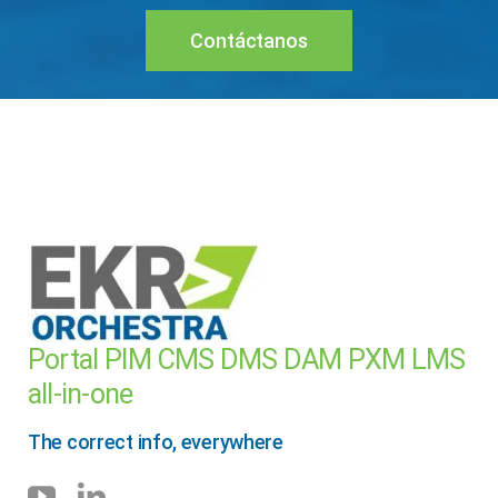
Contáctanos
Portal PIM CMS DMS DAM PXM LMS
all-in-one
The correct info, everywhere