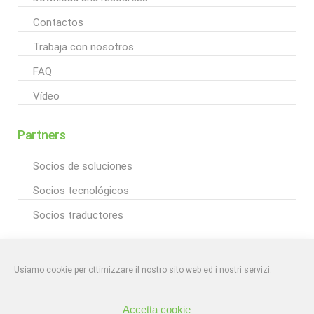
Contactos
Trabaja con nosotros
FAQ
Vídeo
Partners
Socios de soluciones
Socios tecnológicos
Socios traductores
|
PRIVACY POLICY
EKR srl – Mirano (VE) | info@ekr.it
Inscrita en el
Registro Mercantil de Venezia-Rovigo n. 04162630265, REA: VE-439248
C.F./P.Iva
Usiamo cookie per ottimizzare il nostro sito web ed i nostri servizi.
04162630265 – Cap. Soc. €50.000,00
Accetta cookie