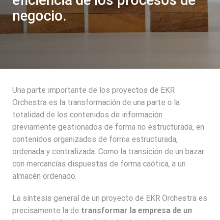
negocio.
Del retrato a la fotografia
Desde el maratòn a la Formula 1
Integracion
Download and Resources
De las compras a la sasterìa personalizada
Formacion
FAQ
Transformacion digital
Blog
Eprel
Contactos
Una parte importante de los proyectos de EKR
Video
Orchestra es la transformación de una parte o la
totalidad de los contenidos de información
previamente gestionados de forma no estructurada, en
contenidos organizados de forma estructurada,
ordenada y centralizada. Como la transición de un bazar
con mercancías dispuestas de forma caótica, a un
almacén ordenado.
La síntesis general de un proyecto de EKR Orchestra es
precisamente la de
transformar la empresa de un