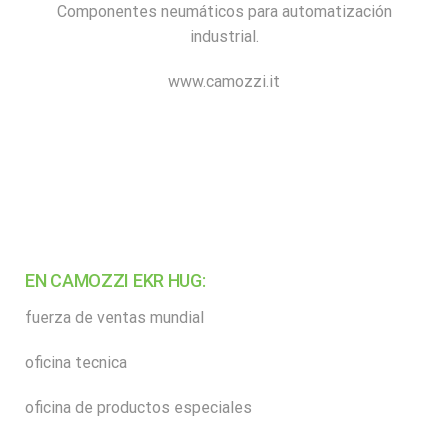
Componentes neumáticos para automatización
Del retrato a la fotografia
Desde el maratòn a la Formula 1
Integracion
Download and Resources
industrial.
De las compras a la sasterìa personalizada
Formacion
FAQ
www.camozzi.it
Transformacion digital
Blog
Eprel
Contactos
Video
EN CAMOZZI EKR HUG:
fuerza de ventas mundial
oficina tecnica
oficina de productos especiales