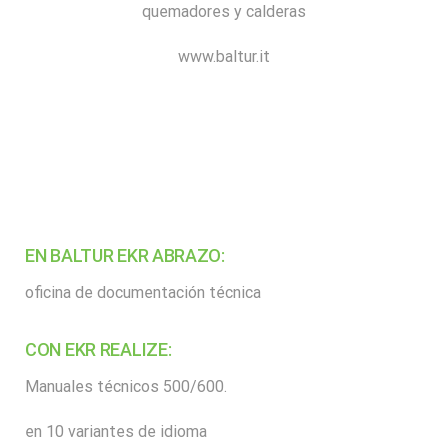
quemadores y calderas
Del retrato a la fotografia
Desde el maratòn a la Formula 1
Integracion
Download and Resources
www.baltur.it
De las compras a la sasterìa personalizada
Formacion
FAQ
Transformacion digital
Blog
Eprel
Contactos
Video
EN BALTUR EKR ABRAZO:
oficina de documentación técnica
CON EKR REALIZE:
Manuales técnicos 500/600.
en 10 variantes de idioma