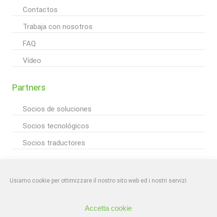
Contactos
Trabaja con nosotros
FAQ
Vídeo
Partners
Socios de soluciones
Socios tecnológicos
Socios traductores
|
PRIVACY POLICY
EKR srl – Mirano (VE) | info@ekr.it
Inscrita en el
Registro Mercantil de Venezia-Rovigo n. 04162630265, REA: VE-439248
C.F./P.Iva
Usiamo cookie per ottimizzare il nostro sito web ed i nostri servizi.
04162630265 – Cap. Soc. €50.000,00
Accetta cookie