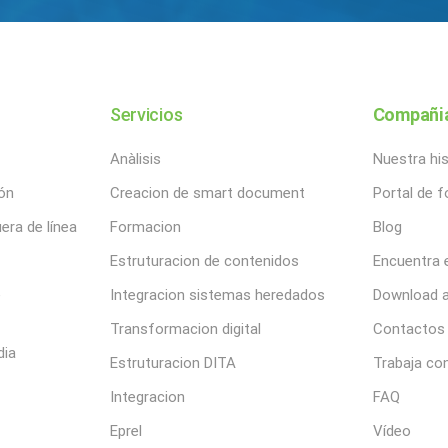
Servicios
Compañi
Anàlisis
Nuestra his
ón
Creacion de smart document
Portal de 
era de línea
Formacion
Blog
Estruturacion de contenidos
Encuentra 
e
Integracion sistemas heredados
Download a
Transformacion digital
Contactos
dia
Estruturacion DITA
Trabaja co
Integracion
FAQ
Eprel
Vídeo