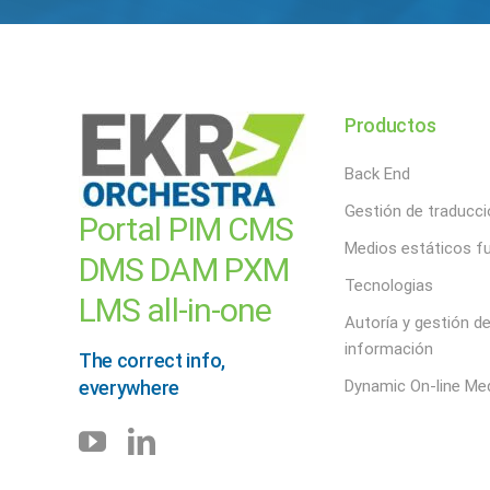
Productos
Back End
Gestión de traducci
Portal PIM CMS
Medios estáticos fu
DMS DAM PXM
Tecnologias
LMS all-in-one
Autoría y gestión d
información
The correct info,
everywhere
Dynamic On-line Me