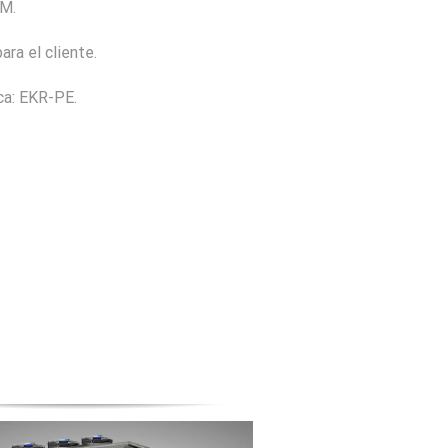
LM.
ra el cliente.
ca: EKR-PE.